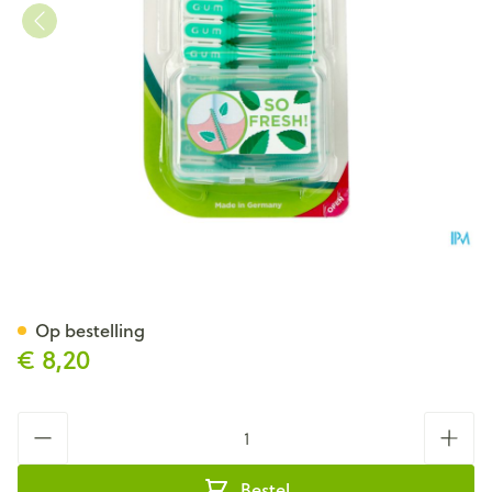
Gum Soft Picks Minty Large 
Op bestelling
€ 8,20
Aantal
Bestel