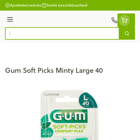
Ga naar de inhoud
Apothekersadvies
Snelle beschikbaarheid
Menu
Zoek
Product, merk, categorie...
Gum Soft Picks Minty Large 40