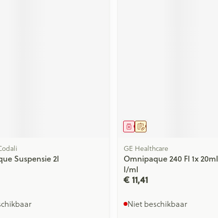
middel
voorschrift
Geneesmiddel
Op voorschrift
odali
GE Healthcare
ue Suspensie 2l
Omnipaque 240 Fl 1x 20m
I/ml
€ 11,41
schikbaar
Niet beschikbaar