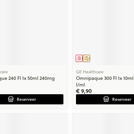
Nagelbijten
Overige diabetes
Zonnebank
Accessoires
producten
Nagelversterkend
Voorbereidi
doorn
Naalden voor
elsel
Hormonaal stelsel
Gynaecolog
Toon meer
Toon meer
insulinespuiten
Toon meer
wrichten
Zenuwstelsel
Slapelooshe
en stress
r mannen
Make-up
Seksualitei
hygiene
middel
voorschrift
Geneesmiddel
Op voorschrift
uiten
Sondes, baxters en
Bandages e
rging
Make-up penselen en
catheters
- orthopedi
Immuniteit
Allergie
Condooms 
verbanden
gebruiksvoorwerpen
care
GE Healthcare
Sondes
anticoncept
ue 240 Fl 1x 50ml 240mg
Omnipaque 300 Fl 1x 10m
injectie
Eyeliner - oogpotlood
Buik
I/ml
ging
Accessoires voor sondes
Intiem welzi
Acne
Oor
€ 9,90
Mascara
Arm
Baxters
Intieme ver
Reserveer
Reserveer
nsulinepen -
Oogschaduw
Elleboog
Catheters
Massage
Afslanken
Homeopath
Toon meer
Enkel en vo
Toon meer
Toon meer