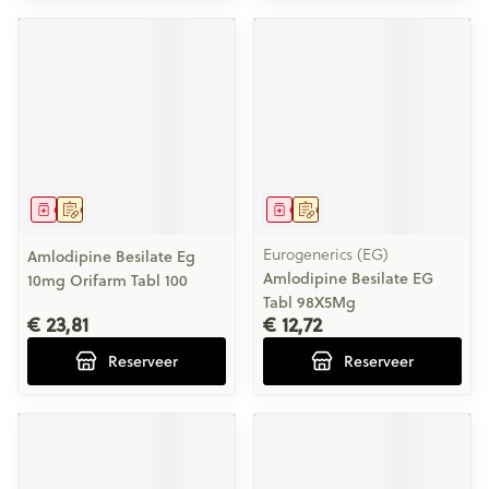
Geneesmiddel
Op voorschrift
Geneesmiddel
Op voorschrift
Eurogenerics (EG)
Amlodipine Besilate Eg
Amlodipine Besilate EG
10mg Orifarm Tabl 100
Tabl 98X5Mg
€ 23,81
€ 12,72
Reserveer
Reserveer