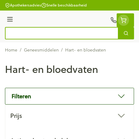
Ga naar de inhoud
Apothekersadvies
Snelle beschikbaarheid
Menu
Zoek
Product, merk, categorie...
Home
/
Geneesmiddelen
/
Hart- en bloedvaten
Hart- en bloedvaten
Filteren
Doorgaan naar productlijst
Prijs
filter