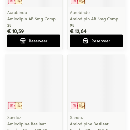
Geneesmiddel
Op voorschrift
Geneesmiddel
Op voorschrift
Aurobindo
Aurobindo
Amlodipin AB 5mg Comp
Amlodipin AB 5mg Comp
28
98
€ 10,59
€ 12,64
Reserveer
Reserveer
Geneesmiddel
Op voorschrift
Geneesmiddel
Op voorschrift
Sandoz
Sandoz
Amlodipine Besilaat
Amlodipine Besilaat