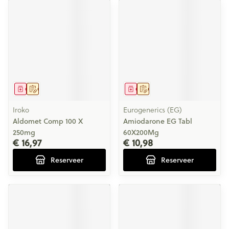
Geneesmiddel
Op voorschrift
Geneesmiddel
Op voorschrift
Iroko
Eurogenerics (EG)
Aldomet Comp 100 X
Amiodarone EG Tabl
250mg
60X200Mg
€ 16,97
€ 10,98
Reserveer
Reserveer