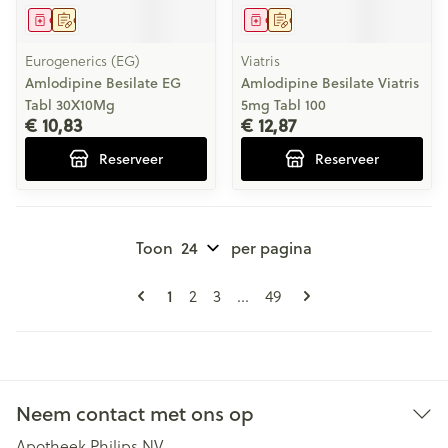
Geneesmiddel
Op voorschrift
Geneesmiddel
Op voorschrift
Eurogenerics (EG)
Viatris
Amlodipine Besilate EG
Amlodipine Besilate Viatris
Tabl 30X10Mg
5mg Tabl 100
€ 10,83
€ 12,87
Reserveer
Reserveer
Toon
per pagina
Pagina's
U lees momenteel pagina
1
Pagina
Pagina
Pagina
2
3
...
49
Neem contact met ons op
Apotheek Philips NV