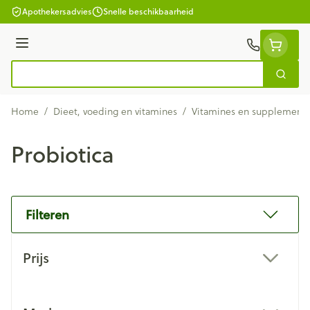
Ga naar de inhoud
Apothekersadvies
Snelle beschikbaarheid
Menu
Zoek
Product, merk, categorie...
Home
/
Dieet, voeding en vitamines
/
Vitamines en supplement
Probiotica
Filteren
Doorgaan naar productlijst
Prijs
filter