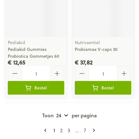
Pediakid
Nutrissentiel
Pediakid Gummies
Probiamax V-caps 30
Probiotica Gommetjes 60
€ 12,65
€ 37,82
Aantal
Aantal
Bestel
Bestel
Toon
per pagina
Pagina's
U lees momenteel pagina
Pagina
Pagina
Pagina
1
2
3
...
7