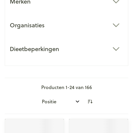
Merken
filter
Organisaties
filter
Dieetbeperkingen
filter
Producten
1
-
24
van
166
Sorteer op: