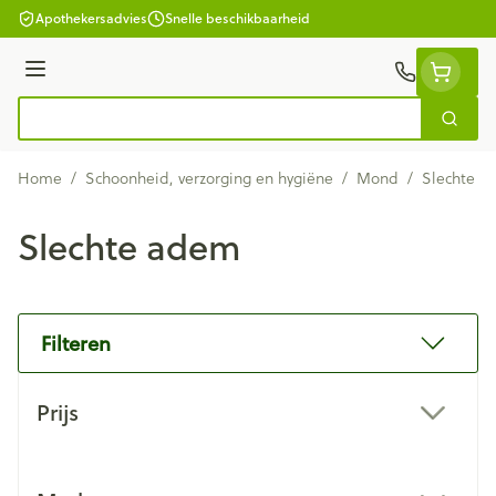
Ga naar de inhoud
Apothekersadvies
Snelle beschikbaarheid
Menu
Zoek
Product, merk, categorie...
Home
/
Schoonheid, verzorging en hygiëne
/
Mond
/
Slechte a
Slechte adem
Filteren
Doorgaan naar productlijst
Prijs
filter