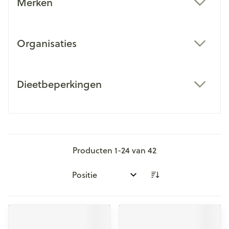
Merken
filter
Organisaties
filter
Dieetbeperkingen
filter
Producten
1
-
24
van
42
Sorteer op: