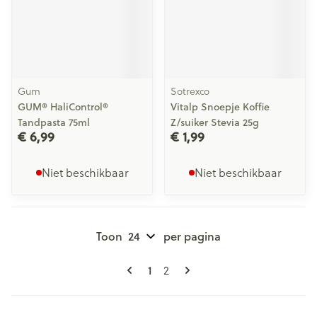
Gum
Sotrexco
GUM® HaliControl®
Vitalp Snoepje Koffie
Tandpasta 75ml
Z/suiker Stevia 25g
€ 6,99
€ 1,99
Niet beschikbaar
Niet beschikbaar
Toon
per pagina
Pagina's
U lees momenteel pagina
1
Pagina
2