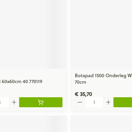
ging
Supplementen
Insectenwe
Mondmaskers
middelen
issen
 -
id
id
Botapad 1500 Onderleg Wi
 60x60cm 40 770119
70cm
Zelfbruiner
Scheren
€ 35,70
Aantal