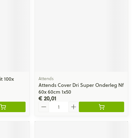
rende
Parfums en
geurproducten
t 100x
Attends
Attends Cover Dri Super Onderleg Nf
60x 60cm 1x50
CBD
€ 20,01
Aantal