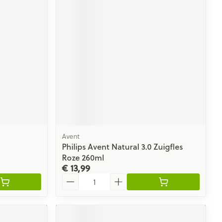
rende
Parfums en
geurproducten
Avent
Philips Avent Natural 3.0 Zuigfles
CBD
Roze 260ml
€ 13,99
Aantal