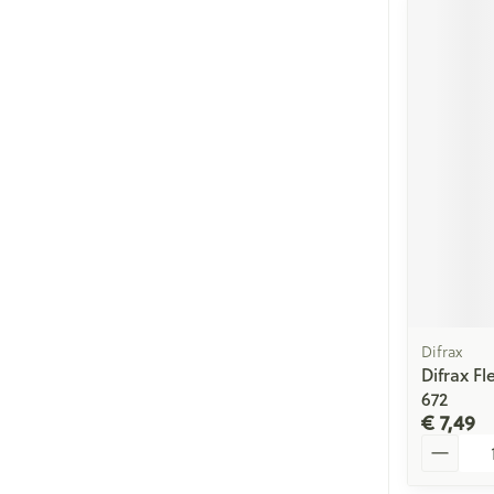
Difrax
Difrax F
672
€ 7,49
Aantal