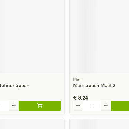
ging
Supplementen
Insectenwe
Mondmaskers
middelen
issen
 -
id
id
Mam
 Tetine/ Speen
Mam Speen Maat 2
Zelfbruiner
Scheren
€ 8,24
Aantal