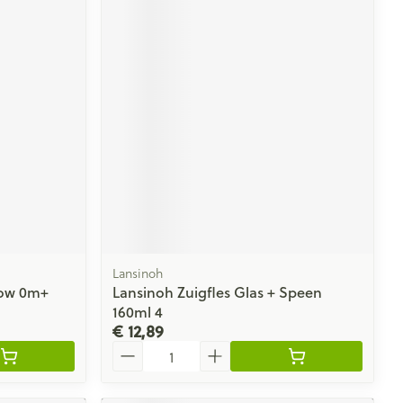
Lansinoh
low 0m+
Lansinoh Zuigfles Glas + Speen
160ml 4
€ 12,89
Aantal