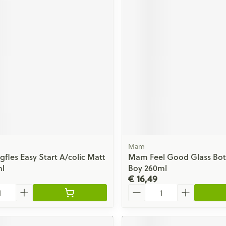
Mam
fles Easy Start A/colic Matt
Mam Feel Good Glass Bott
ml
Boy 260ml
€ 16,49
Aantal