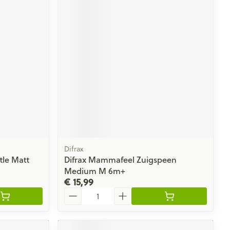
Difrax
le Matt
Difrax Mammafeel Zuigspeen
Medium M 6m+
€ 15,99
Aantal