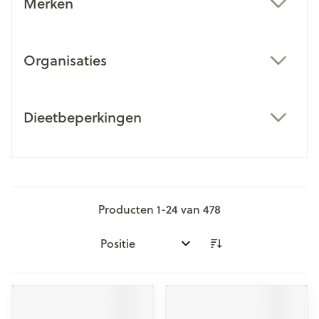
Merken
filter
Organisaties
filter
Dieetbeperkingen
filter
Producten
1
-
24
van
478
Sorteer op: