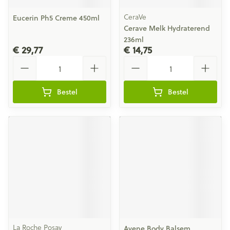
CeraVe
Eucerin Ph5 Creme 450ml
Cerave Melk Hydraterend
236ml
€ 29,77
€ 14,75
Aantal
Aantal
Bestel
Bestel
La Roche Posay
Avene Body Balsem