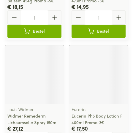
Balsem 454g Promo -5€
473ml Promo -5€
€ 18,15
€ 14,95
Aantal
Aantal
Bestel
Bestel
Louis Widmer
Eucerin
Widmer Remederm
Eucerin Ph5 Body Lotion F
Lichaamsolie Spray 150ml
400ml Promo-3€
€ 27,12
€ 17,50