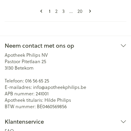
Pagina's
U lees momenteel pagina
Pagina
Pagina
Pagina
1
2
3
...
20
Neem contact met ons op
Apotheek Philips NV
Pastoor Pitetlaan 25
3130
Betekom
Telefoon:
016 56 65 25
E-mailadres:
info@
apotheekphilips.be
APB nummer:
241001
Apotheek titularis:
Hilde Philips
BTW nummer:
BE0460569856
Klantenservice
FAQ