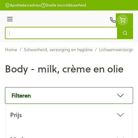
Ga naar de inhoud
Apothekersadvies
Snelle beschikbaarheid
Menu
Zoek
Product, merk, categorie...
Home
/
Schoonheid, verzorging en hygiëne
/
Lichaamsverzorging
Body - milk, crème en olie
Filteren
Doorgaan naar productlijst
Prijs
filter