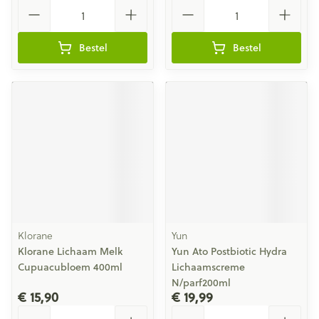
Aantal
Aantal
Bestel
Bestel
Klorane
Yun
Klorane Lichaam Melk
Yun Ato Postbiotic Hydra
Cupuacubloem 400ml
Lichaamscreme
N/parf200ml
€ 15,90
€ 19,99
Aantal
Aantal