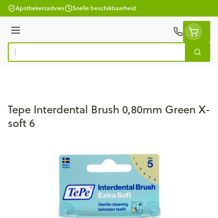
Ga naar de inhoud
Apothekersadvies
Snelle beschikbaarheid
Menu
Zoek
Product, merk, categorie...
Tepe Interdental Brush 0,80mm Green X-
soft 6