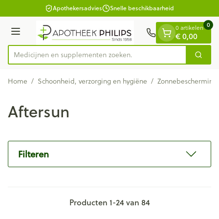
Dia 1 van 1
Ga naar de inhoud
Apothekersadvies
Snelle beschikbaarheid
0
0 artikelen
€ 0,00
Menu
Medicijnen en sup
Zoek
Product, merk, categorie...
Home
/
Schoonheid, verzorging en hygiëne
/
Zonnebescherming
Aftersun
Filteren
Producten
1
-
24
van
84