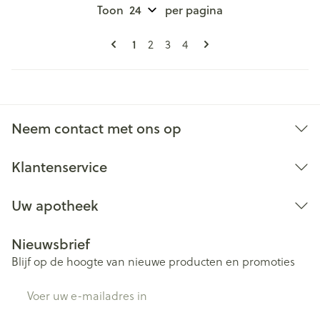
Toon
per pagina
Pagina's
U lees momenteel pagina
1
Pagina
Pagina
Pagina
2
3
4
Neem contact met ons op
Klantenservice
Uw apotheek
Nieuwsbrief
Blijf op de hoogte van nieuwe producten en promoties
E-mail adres