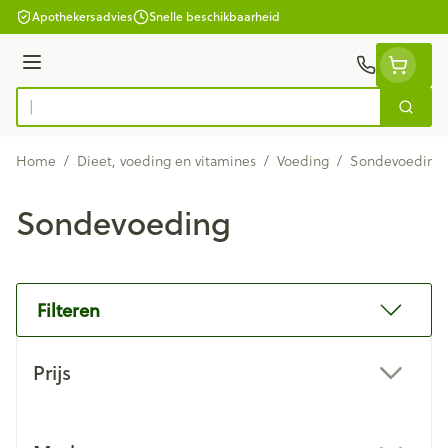
Ga naar de inhoud
Apothekersadvies
Snelle beschikbaarheid
Menu
Zoek
Product, merk, categorie...
Home
/
Dieet, voeding en vitamines
/
Voeding
/
Sondevoeding
Sondevoeding
Filteren
Doorgaan naar productlijst
Prijs
filter