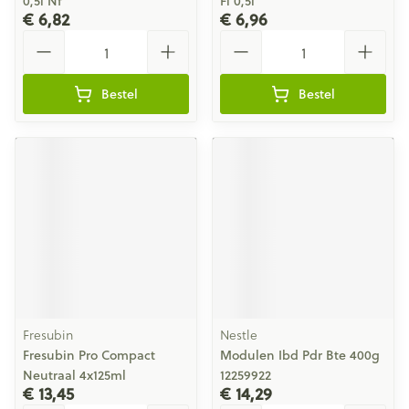
0,5l Nf
Fl 0,5l
€ 6,82
€ 6,96
Aantal
Aantal
Bestel
Bestel
Fresubin
Nestle
Fresubin Pro Compact
Modulen Ibd Pdr Bte 400g
Neutraal 4x125ml
12259922
€ 13,45
€ 14,29