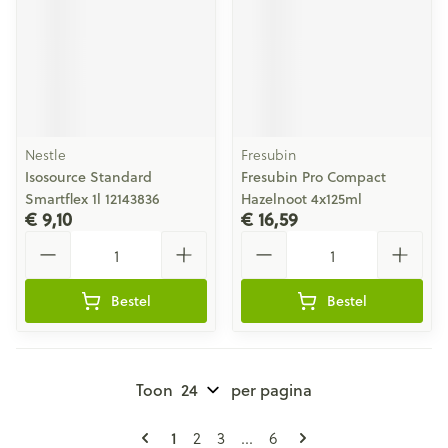
Nestle
Fresubin
Isosource Standard
Fresubin Pro Compact
Smartflex 1l 12143836
Hazelnoot 4x125ml
€ 9,10
€ 16,59
Aantal
Aantal
Bestel
Bestel
Toon
per pagina
Pagina's
U lees momenteel pagina
Pagina
Pagina
Pagina
1
2
3
...
6