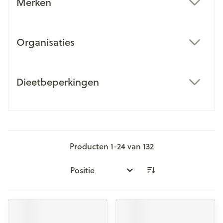
Merken
filter
Organisaties
filter
Dieetbeperkingen
filter
Producten
1
-
24
van
132
Sorteer op: