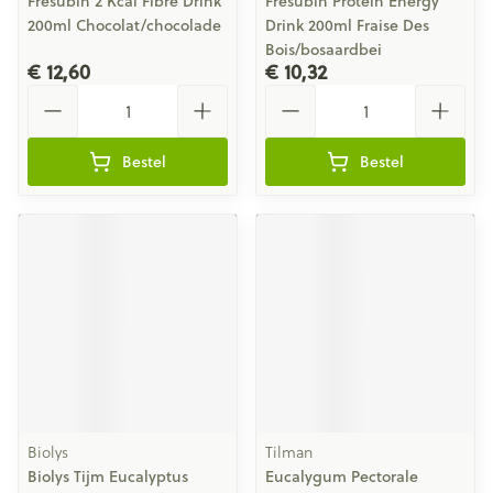
Fresubin 2 Kcal Fibre Drink
Fresubin Protein Energy
200ml Chocolat/chocolade
Drink 200ml Fraise Des
Bois/bosaardbei
€ 12,60
€ 10,32
Aantal
Aantal
Bestel
Bestel
Biolys
Tilman
Biolys Tijm Eucalyptus
Eucalygum Pectorale