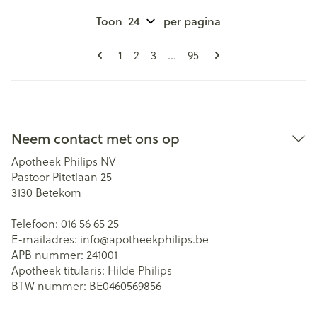
Toon
per pagina
Pagina's
U lees momenteel pagina
1
Pagina
Pagina
Pagina
2
3
...
95
Neem contact met ons op
Apotheek Philips NV
Pastoor Pitetlaan 25
3130
Betekom
Telefoon:
016 56 65 25
E-mailadres:
info@
apotheekphilips.be
APB nummer:
241001
Apotheek titularis:
Hilde Philips
BTW nummer:
BE0460569856