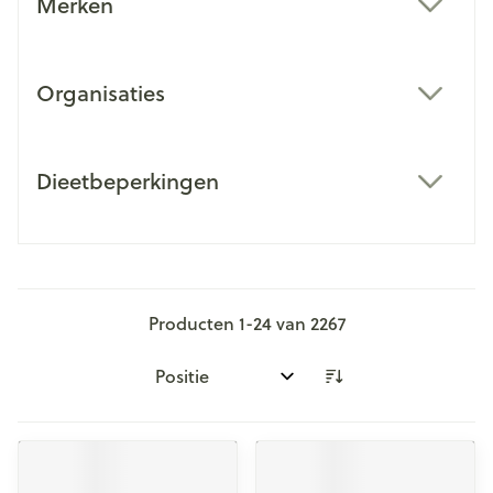
Merken
filter
Organisaties
filter
Dieetbeperkingen
filter
Producten
1
-
24
van
2267
Sorteer op: