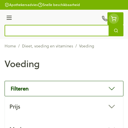
Ga naar de inhoud
Apothekersadvies
Snelle beschikbaarheid
Menu
Zoek
Product, merk, categorie...
Home
/
Dieet, voeding en vitamines
/
Voeding
Voeding
Filteren
Doorgaan naar productlijst
Prijs
filter