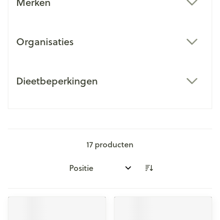
Merken
filter
Organisaties
filter
Dieetbeperkingen
filter
17
producten
Sorteer op: