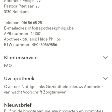
Apotheek Philips NV
Pastoor Pitetlaan 25
3130
Betekom
Telefoon:
016 56 65 25
E-mailadres:
info@
apotheekphilips.be
APB nummer:
241001
Apotheek titularis:
Hilde Philips
BTW nummer:
BE0460569856
Klantenservice
FAQ
Uw apotheek
Over ons
Nuttige links
Gezondheidsnieuws
Apotheker
van wacht
Voorschrift
Zorgtarieven
Nieuwsbrief
Blijf op de hoogte van nieuwe producten en promoties