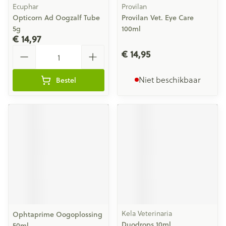
Ecuphar
Provilan
Opticorn Ad Oogzalf Tube
Provilan Vet. Eye Care
5g
100ml
€ 14,97
Aantal
€ 14,95
Niet beschikbaar
Bestel
Kela Veterinaria
Ophtaprime Oogoplossing
Duodrops 10ml
50ml