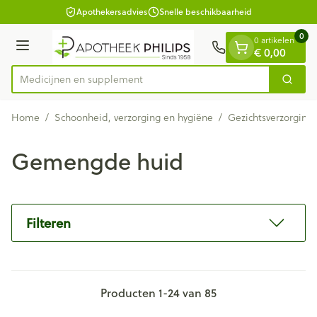
Dia 1 van 1
Ga naar de inhoud
Apothekersadvies
Snelle beschikbaarheid
0
0 artikelen
Menu
€ 0,00
Medici
Zoek
Product, merk, categorie...
Home
/
Schoonheid, verzorging en hygiëne
/
Gezichtsverzorging
Gemengde huid
Filteren
Producten
1
-
24
van
85