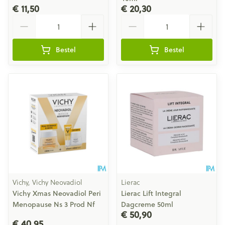
€ 11,50
€ 20,30
Aantal
Aantal
Bestel
Bestel
Vichy, Vichy Neovadiol
Lierac
Vichy Xmas Neovadiol Peri
Lierac Lift Integral
Menopause Ns 3 Prod Nf
Dagcreme 50ml
€ 50,90
€ 40,95