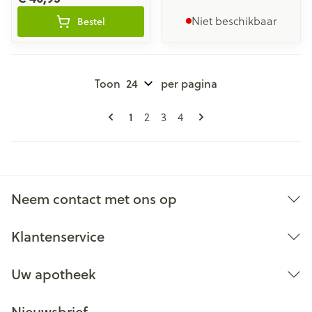
Niet beschikbaar
Bestel
Toon
per pagina
Pagina's
U lees momenteel pagina
Pagina
Pagina
Pagina
1
2
3
4
Neem contact met ons op
Klantenservice
Uw apotheek
Nieuwsbrief