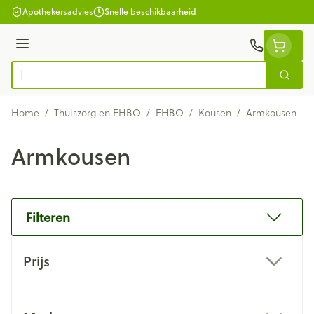
Ga naar de inhoud
Apothekersadvies
Snelle beschikbaarheid
Menu
Zoek
Product, merk, categorie...
Home
/
Thuiszorg en EHBO
/
EHBO
/
Kousen
/
Armkousen
Armkousen
Filteren
Doorgaan naar productlijst
Prijs
filter