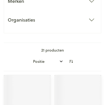
Merken
filter
Organisaties
filter
21
producten
Sorteer op: