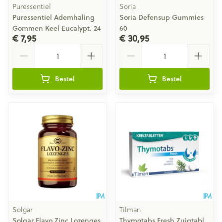
Puressentiel
Soria
Puressentiel Ademhaling
Soria Defensup Gummies
Gommen Keel Eucalypt. 24
60
€ 7,95
€ 30,95
Aantal
Aantal
Bestel
Bestel
Solgar
Tilman
Solgar Flavo Zinc Lozenges
Thymotabs Fresh Zuigtabl