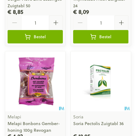
Zuigtabl 50
24
€ 8,85
€ 8,09
Aantal
Aantal
Bestel
Bestel
Melapi
Soria
Melapi Bonbons Gember-
Soria Pectolis Zuigtabl 36
honing 100g Revogan