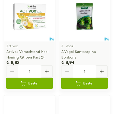
Activox
A. Vogel
Activox Verzachtend Keel
A.Vogel Santasapina
Honing Citroen Past 24
Bonbons
€ 8,83
€ 3,94
Aantal
Aantal
Bestel
Bestel