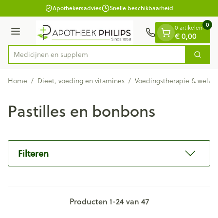
Dia 1 van 1
Ga naar de inhoud
Apothekersadvies
Snelle beschikbaarheid
0
0 artikelen
Menu
€ 0,00
M
Zoek
Product, merk, categorie...
Home
/
Dieet, voeding en vitamines
/
Voedingstherapie & welzij
Pastilles en bonbons
Filteren
Producten
1
-
24
van
47