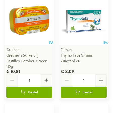
Grethers
Tilman
Grether's Suikervrij
Thymo Tabs Sinaas
Pastilles Gember-citroen
Zuigtabl 24
110g
€ 10,81
€ 8,09
Aantal
Aantal
Bestel
Bestel