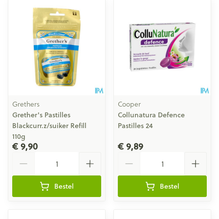
Grethers
Cooper
Grether's Pastilles
Collunatura Defence
Blackcurr.z/suiker Refill
Pastilles 24
110g
€ 9,90
€ 9,89
Aantal
Aantal
Bestel
Bestel