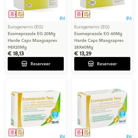
Geneesmiddel
Op voorschrift
Geneesmiddel
Op voorschrift
Eurogenerics (EG)
Eurogenerics (EG)
Esomeprazole EG 20Mg
Esomeprazole EG 40Mg
Harde Caps Maagsapres
Harde Caps Maagsapres
98X20Mg
28X40Mg
€ 18,13
€ 13,29
Reserveer
Reserveer
Geneesmiddel
Op voorschrift
Geneesmiddel
Op voorschrift