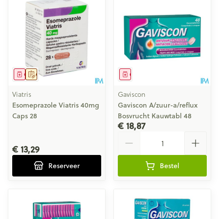
Geneesmiddel
Op voorschrift
Geneesmiddel
Viatris
Gaviscon
Esomeprazole Viatris 40mg
Gaviscon A/zuur-a/reflux
Caps 28
Bosvrucht Kauwtabl 48
€ 18,87
Aantal
€ 13,29
Reserveer
Bestel