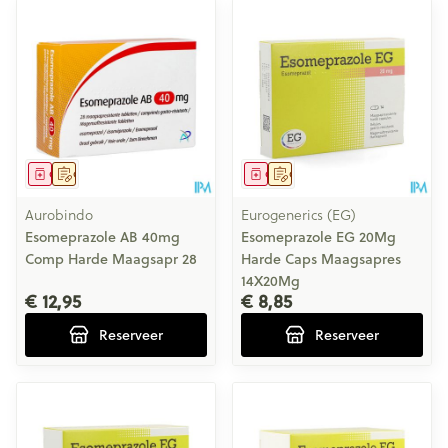
Geneesmiddel
Op voorschrift
Geneesmiddel
Op voorschrift
Aurobindo
Eurogenerics (EG)
Esomeprazole AB 40mg
Esomeprazole EG 20Mg
Comp Harde Maagsapr 28
Harde Caps Maagsapres
14X20Mg
€ 12,95
€ 8,85
Reserveer
Reserveer