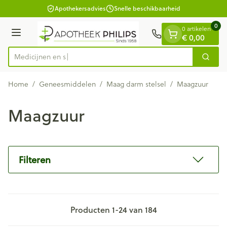
Dia 1 van 1
Ga naar de inhoud
Apothekersadvies
Snelle beschikbaarheid
0
0 artikelen
€ 0,00
Menu
Zoek
Product, merk, categorie...
Home
/
Geneesmiddelen
/
Maag darm stelsel
/
Maagzuur
Maagzuur
Filteren
Producten
1
-
24
van
184