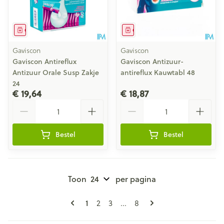
Geneesmiddel
Geneesmiddel
Gaviscon
Gaviscon
Gaviscon Antireflux
Gaviscon Antizuur-
Antizuur Orale Susp Zakje
antireflux Kauwtabl 48
24
€ 19,64
€ 18,87
Aantal
Aantal
Bestel
Bestel
Toon
per pagina
Pagina's
U lees momenteel pagina
1
Pagina
Pagina
Pagina
2
3
...
8