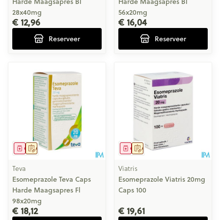
Harde Maagsapres Bl
Harde Maagsapres Bl
28x40mg
56x20mg
€ 12,96
€ 16,04
Reserveer
Reserveer
Geneesmiddel
Op voorschrift
Geneesmiddel
Op voorschrift
Teva
Viatris
Esomeprazole Teva Caps
Esomeprazole Viatris 20mg
Harde Maagsapres Fl
Caps 100
98x20mg
€ 18,12
€ 19,61