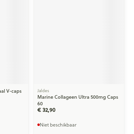
rende
Parfums en
geurproducten
al V-caps
Jaldes
CBD
Marine Collageen Ultra 500mg Caps
60
€ 32,90
Niet beschikbaar