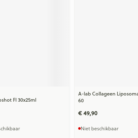
ging
Supplementen
Insectenwe
Mondmaskers
middelen
issen
 -
id
id
A-lab Collageen Liposoma
Zelfbruiner
Scheren
roshot Fl 30x25ml
60
€ 49,90
schikbaar
Niet beschikbaar