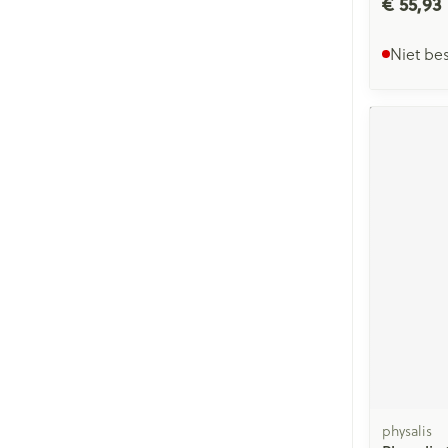
€ 55,93
Niet be
physalis