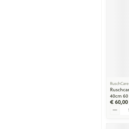
RuschCare
Ruschcar
40cm 60
€ 60,00
Aantal