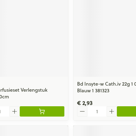
ging
Supplementen
Insectenwe
Mondmaskers
middelen
issen
 -
id
id
Bd Insyte-w Cath.iv 22g 1
rfusieset Verlengstuk
Blauw 1 381323
Zelfbruiner
Scheren
00cm
€ 2,93
Aantal