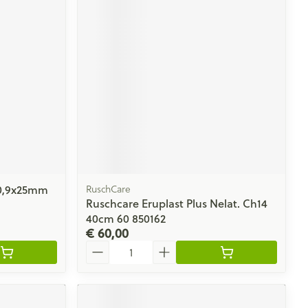
rende
Parfums en
geurproducten
 0,9x25mm
RuschCare
Ruschcare Eruplast Plus Nelat. Ch14
CBD
40cm 60 850162
€ 60,00
Aantal