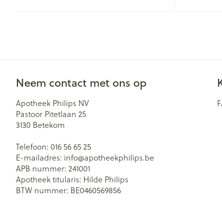
Zuurstof
Eelt
Eksteroog - lik
Ademhalingsst
Toon meer
Spieren en ge
Neem contact met ons op
Specifiek voo
Naalden en sp
Apotheek Philips NV
Lichaamsverzo
Infecties
Pastoor Pitetlaan 25
Spuiten
3130
Betekom
Deodorant
Oplossing voor 
Gezichtsverzor
Telefoon:
016 56 65 25
Luizen
Naalden
E-mailadres:
info@
apotheekphilips.be
APB nummer:
241001
Naalden voor i
Apotheek titularis:
Hilde Philips
pennaalden
Diagnostica
BTW nummer:
BE0460569856
Toon meer
Haar