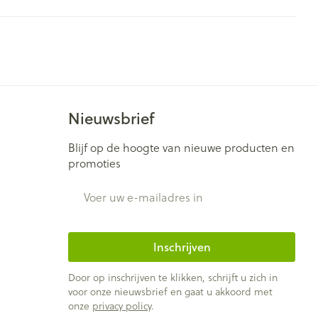
Bed
ng zon
Doorliggen - decubitis
ie
Urinewegen
Toon meer
id, spanning
Stoppen met roken
Nieuwsbrief
t en intieme
Gezichtsreiniging -
ontschminken
n Orthopedie
Instrumenten
Blijf op de hoogte van nieuwe producten en
sche
Anti tumor middelen
promoties
en
Reinigingsmelk, - crème, -
ie
olie en gel
E-mail adres
jn
Tonic - lotion
Anesthesie
zorging
Micellair water
Inschrijven
Specifiek voor de ogen
ie
Diverse geneesmiddelen
et
Door op inschrijven te klikken, schrijft u zich in
Toon meer
voor onze nieuwsbrief en gaat u akkoord met
onze
privacy policy
.