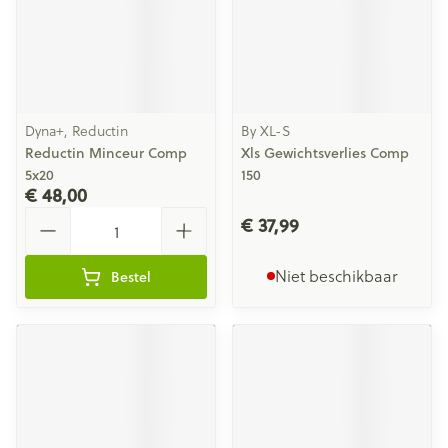
Dyna+, Reductin
By XL-S
Reductin Minceur Comp
Xls Gewichtsverlies Comp
5x20
150
€ 48,00
Aantal
€ 37,99
Niet beschikbaar
Bestel