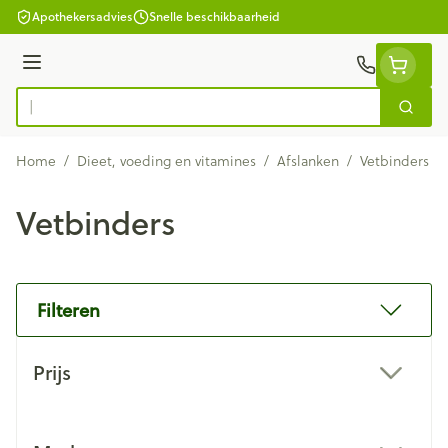
Ga naar de inhoud
Apothekersadvies
Snelle beschikbaarheid
Menu
Zoek
Product, merk, categorie...
Home
/
Dieet, voeding en vitamines
/
Afslanken
/
Vetbinders
Vetbinders
Filteren
Doorgaan naar productlijst
Prijs
filter