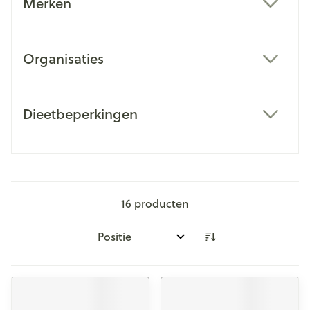
Merken
filter
Organisaties
filter
Dieetbeperkingen
filter
16
producten
Sorteer op: