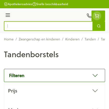
Ga naar de inhoud
Apothekersadvies
Snelle beschikbaarheid
Menu
Zoek
Product, merk, categorie...
Home
/
Zwangerschap en kinderen
/
Kinderen
/
Tanden
/
Tand
Tandenborstels
Filteren
Doorgaan naar productlijst
Prijs
filter