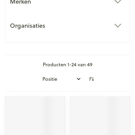
Merken
filter
Organisaties
filter
Producten
1
-
24
van
49
Sorteer op: