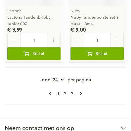
Lactona
Nuby
Lactona Tandenb Toby
Nûby Tandenborstelset 3
Junior 007
stuks – 3m+
€ 3,59
€ 9,00
Aantal
Aantal
Bestel
Bestel
Toon
per pagina
Pagina's
U lees momenteel pagina
Pagina
Pagina
1
2
3
Neem contact met ons op