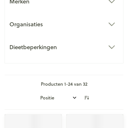
Merken
filter
Organisaties
filter
Dieetbeperkingen
filter
Producten
1
-
24
van
32
Sorteer op: