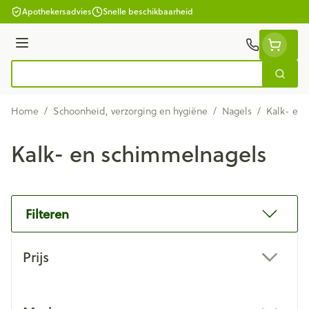
Ga naar de inhoud
Apothekersadvies
Snelle beschikbaarheid
Menu
Zoek
Product, merk, categorie...
Home
/
Schoonheid, verzorging en hygiëne
/
Nagels
/
Kalk- en
Kalk- en schimmelnagels
Filteren
Doorgaan naar productlijst
Prijs
filter