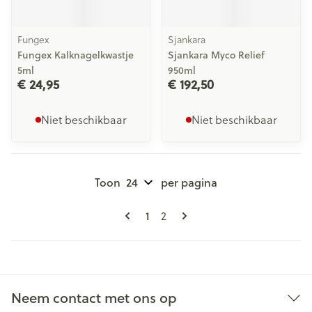
Fungex
Sjankara
Fungex Kalknagelkwastje
Sjankara Myco Relief
5ml
950ml
€ 24,95
€ 192,50
Niet beschikbaar
Niet beschikbaar
Toon
per pagina
Pagina's
U lees momenteel pagina
Pagina
1
2
Neem contact met ons op