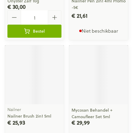
Onyster Zalf 10g
Nailner Pen 2in1 4ml Promo
€ 30,00
-5€
Aantal
€ 21,61
Niet beschikbaar
Bestel
Nailner
Mycosan Behandel +
Nailner Brush 2in1 5ml
Camoufleer Set 5ml
€ 25,93
€ 29,99