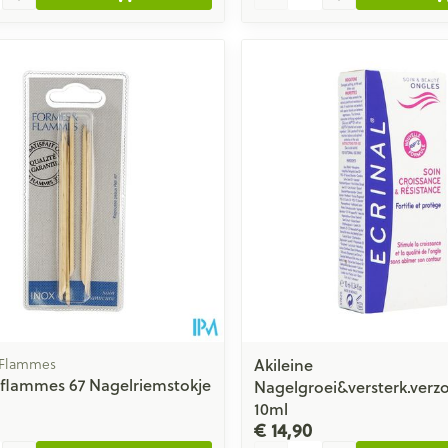
Akileine
 Flammes
flammes 67 Nagelriemstokje
Nagelgroei&versterk.verzo
10ml
€ 14,90