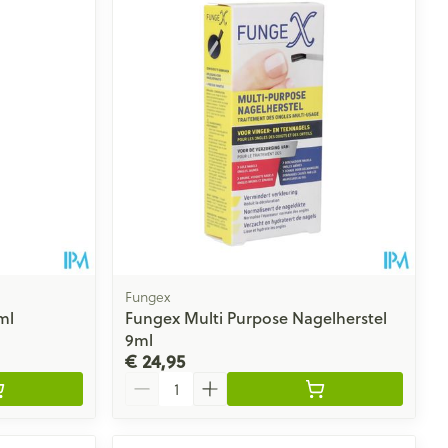
rende
Parfums en
geurproducten
Fungex
ml
Fungex Multi Purpose Nagelherstel
9ml
CBD
€ 24,95
Aantal