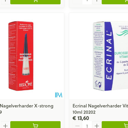
Nagelverharder X-strong
Ecrinal Nagelverharder Vi
9
10ml 20202
€ 13,60
Aantal