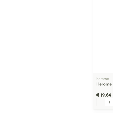
herome
Herome E
€ 19,64
Aantal