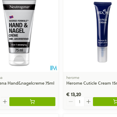
Toon meer
ging
Supplementen
Insectenwe
Mondmaskers
middelen
issen
 -
id
id
na
herome
ena Hand&nagelcreme 75ml
Herome Cuticle Cream 15
Zelfbruiner
Scheren
€ 13,20
Aantal