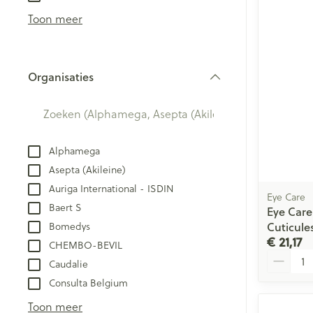
Creme, gel en 
Aerosol accesso
Blaren
Toon meer
Zuurstof
Eelt
Eksteroog - lik
Ademhalingsst
Organisaties
Toon meer
filter
Spieren en ge
Specifiek voo
Alphamega
Naalden en sp
Asepta (Akileine)
Lichaamsverzo
Infecties
Auriga International - ISDIN
Spuiten
Eye Care
Deodorant
Baert S
Eye Care
Oplossing voor 
Gezichtsverzor
Cuticule
Bomedys
Luizen
Naalden
€ 21,17
CHEMBO-BEVIL
Aantal
Naalden voor i
Caudalie
pennaalden
Diagnostica
Consulta Belgium
Toon meer
Toon meer