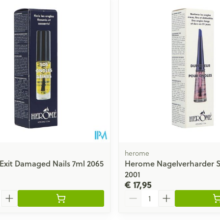
herome
xit Damaged Nails 7ml 2065
Herome Nagelverharder S
2001
€ 17,95
Aantal