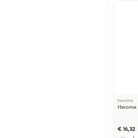
herome
Herome N
€ 16,32
Aantal