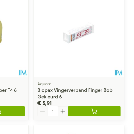
rende
Parfums en
geurproducten
Aquacel
er T4 6
Biopax Vingerverband Finger Bob
Gekleurd 6
€ 5,91
CBD
Aantal