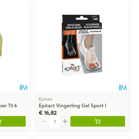
Epitact
er T5 6
Epitact Vingerling Gel Sport l
€ 16,82
Aantal