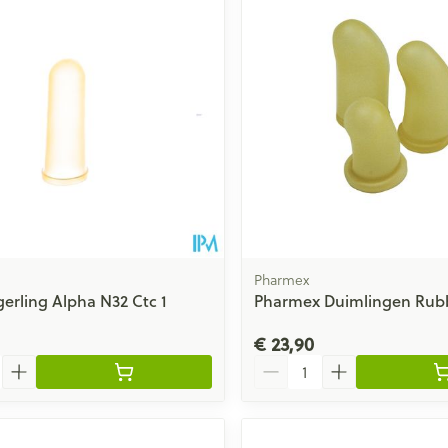
Toon meer
ging
Supplementen
Insectenwe
Mondmaskers
middelen
issen
 -
id
id
Pharmex
gerling Alpha N32 Ctc 1
Pharmex Duimlingen Rubb
€ 23,90
Zelfbruiner
Scheren
Aantal