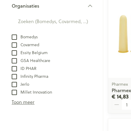
Creme, gel en 
Organisaties
Aerosol accesso
Blaren
filter
Zuurstof
Eelt
Eksteroog - lik
Ademhalingsst
Bomedys
Toon meer
Covarmed
Spieren en ge
Essity Belgium
GSA Healthcare
Specifiek voo
ID PHAR
Naalden en sp
Lichaamsverzo
Infinity Pharma
Infecties
Spuiten
Jerlo
Pharmex
Deodorant
Pharmex 
Oplossing voor 
Millet Innovation
Gezichtsverzor
€ 14,83
Luizen
Naalden
Toon meer
Aantal
Naalden voor i
pennaalden
Diagnostica
Toon meer