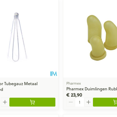
or Tubegauz Metaal
Pharmex
Pharmex Duimlingen Rubb
ed
€ 23,90
Aantal