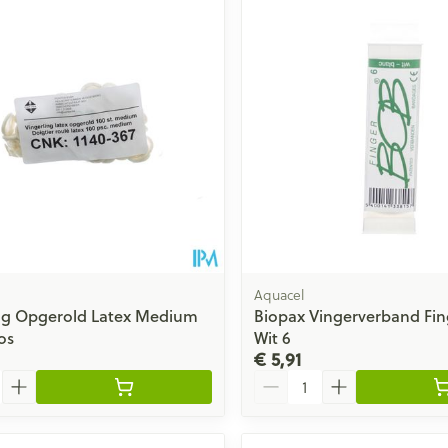
Aquacel
ng Opgerold Latex Medium
Biopax Vingerverband Fin
os
Wit 6
€ 5,91
Aantal