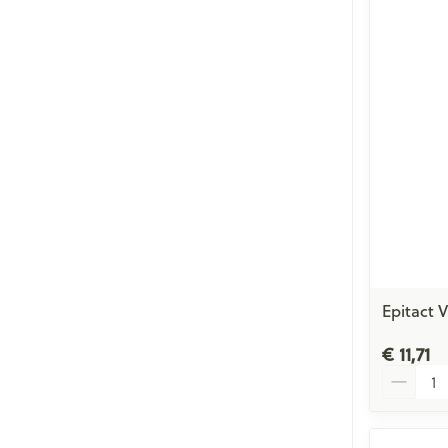
Epitact 
€ 11,71
Aantal