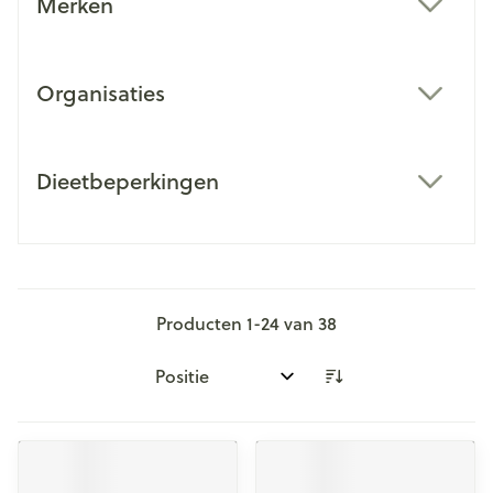
Merken
filter
Organisaties
filter
Dieetbeperkingen
filter
Producten
1
-
24
van
38
Sorteer op: