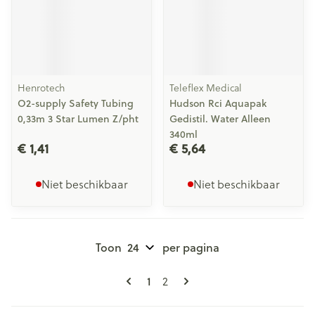
Henrotech
Teleflex Medical
O2-supply Safety Tubing
Hudson Rci Aquapak
0,33m 3 Star Lumen Z/pht
Gedistil. Water Alleen
340ml
€ 1,41
€ 5,64
Niet beschikbaar
Niet beschikbaar
Toon
per pagina
Pagina's
U lees momenteel pagina
Pagina
1
2