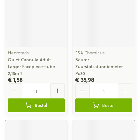
Henrotech
FSA Chemicals
Quiet Cannula Adult
Beurer
Larger Facepiece+tube
Zuurstofsaturatiemeter
2,13m 1
Po30
€ 1,58
€ 35,98
Aantal
Aantal
Bestel
Bestel