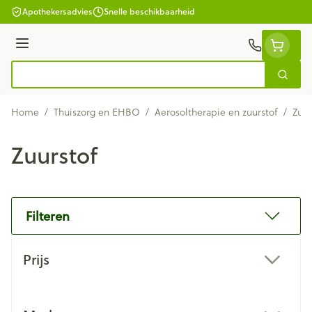
Ga naar de inhoud
Apothekersadvies
Snelle beschikbaarheid
Menu
Zoek
Product, merk, categorie...
Home
/
Thuiszorg en EHBO
/
Aerosoltherapie en zuurstof
/
Zuur
Zuurstof
Filteren
Doorgaan naar productlijst
Prijs
filter