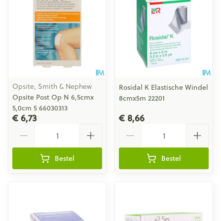
Opsite, Smith & Nephew
Rosidal K Elastische Windel
Opsite Post Op N 6,5cmx
8cmx5m 22201
5,0cm 5 66030313
€ 6,73
€ 8,66
Aantal
Aantal
Bestel
Bestel