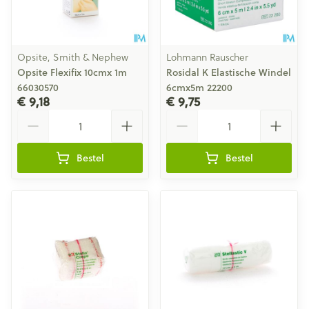
Opsite, Smith & Nephew
Lohmann Rauscher
Opsite Flexifix 10cmx 1m
Rosidal K Elastische Windel
66030570
6cmx5m 22200
€ 9,18
€ 9,75
Aantal
Aantal
Bestel
Bestel