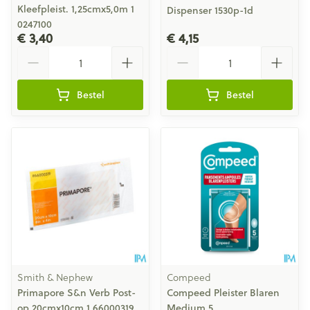
Kleefpleist. 1,25cmx5,0m 1
Dispenser 1530p-1d
0247100
€ 3,40
€ 4,15
Aantal
Aantal
Bestel
Bestel
Smith & Nephew
Compeed
Primapore S&n Verb Post-
Compeed Pleister Blaren
op 20cmx10cm 1 66000319
Medium 5