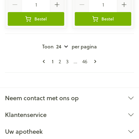
Bestel
Bestel
Toon
per pagina
Pagina's
U lees momenteel pagina
Pagina
Pagina
Pagina
1
2
3
...
46
Neem contact met ons op
Klantenservice
Uw apotheek