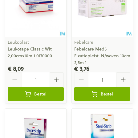
Leukoplast
Febelcare
Leukotape Classic Wit
Febelcare Med5
2,00cmx10m 1 0170000
Fixatiepleist. N/woven 10cm
2,5m 1
€ 8,09
€ 3,76
Aantal
Aantal
Bestel
Bestel