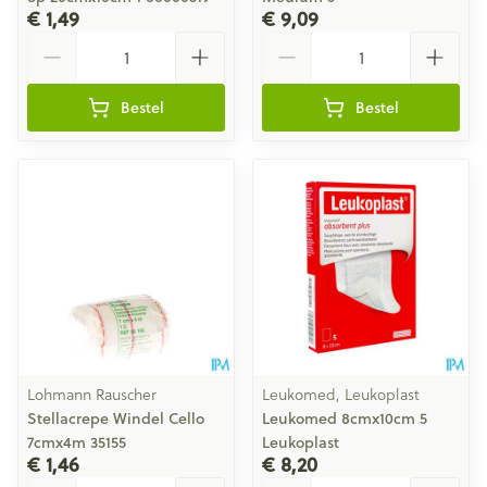
€ 1,49
€ 9,09
Aantal
Aantal
Bestel
Bestel
Lohmann Rauscher
Leukomed, Leukoplast
Stellacrepe Windel Cello
Leukomed 8cmx10cm 5
7cmx4m 35155
Leukoplast
€ 1,46
€ 8,20
Aantal
Aantal