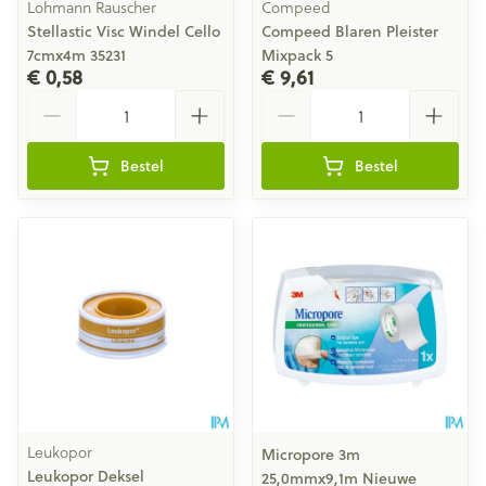
Lohmann Rauscher
Compeed
Stellastic Visc Windel Cello
Compeed Blaren Pleister
7cmx4m 35231
Mixpack 5
€ 0,58
€ 9,61
Aantal
Aantal
Bestel
Bestel
Leukopor
Micropore 3m
Leukopor Deksel
25,0mmx9,1m Nieuwe