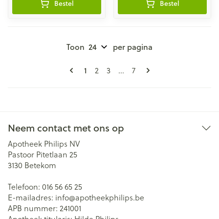
Bestel
Bestel
Toon
per pagina
Pagina's
U lees momenteel pagina
Pagina
Pagina
Pagina
1
2
3
...
7
Neem contact met ons op
Apotheek Philips NV
Pastoor Pitetlaan 25
3130
Betekom
Telefoon:
016 56 65 25
E-mailadres:
info@
apotheekphilips.be
APB nummer:
241001
Apotheek titularis:
Hilde Philips