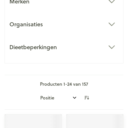
Merken
filter
Organisaties
filter
Dieetbeperkingen
filter
Producten
1
-
24
van
157
Sorteer op: