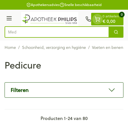
Dia 1 van 1
Ga naar de inhoud
Apothekersadvies
Snelle beschikbaarheid
0
0 artikelen
Menu
€ 0,00
V
Zoek
Product, merk, categorie...
Home
/
Schoonheid, verzorging en hygiëne
/
Voeten en benen
/
Pedicure
Filteren
Producten
1
-
24
van
80