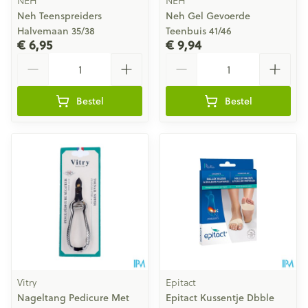
NEH
NEH
Neh Teenspreiders
Neh Gel Gevoerde
Halvemaan 35/38
Teenbuis 41/46
€ 6,95
€ 9,94
Aantal
Aantal
Bestel
Bestel
Vitry
Epitact
Nageltang Pedicure Met
Epitact Kussentje Dbble