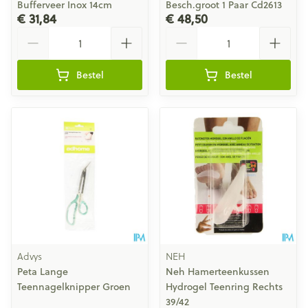
Bufferveer Inox 14cm
Besch.groot 1 Paar Cd2613
€ 31,84
€ 48,50
Aantal
Aantal
Bestel
Bestel
Advys
NEH
Peta Lange
Neh Hamerteenkussen
Teennagelknipper Groen
Hydrogel Teenring Rechts
39/42