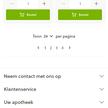
Bestel
Bestel
Toon
per pagina
Pagina's
U lees momenteel pagina
Pagina
Pagina
Pagina
1
2
3
4
Neem contact met ons op
Klantenservice
Uw apotheek