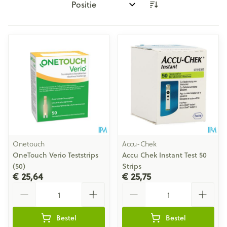
Sorteer op:
Onetouch
Accu-Chek
OneTouch Verio Teststrips
Accu Chek Instant Test 50
(50)
Strips
€ 25,64
€ 25,75
Aantal
Aantal
Bestel
Bestel