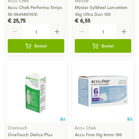
Accu-Chek
MyStar
Accu Chek Performa Strips
Mystar Sylkfeel Lancetten
50 06454011031
33g Ultra Dun 100
€ 25,75
€ 6,55
Aantal
Aantal
Bestel
Bestel
Onetouch
Accu-Chek
OneTouch Delica Plus
Accu Fine 31g 6mm 100