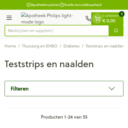
Dia 1 van 1
Ga naar de inhoud
Apothekersadvies
Snelle beschikbaarheid
0
0 artikelen
Menu
€ 0,00
M
Zoek
Product, merk, categorie...
Home
/
Thuiszorg en EHBO
/
Diabetes
/
Teststrips en naalden
Teststrips en naalden
Filteren
Producten
1
-
24
van
55