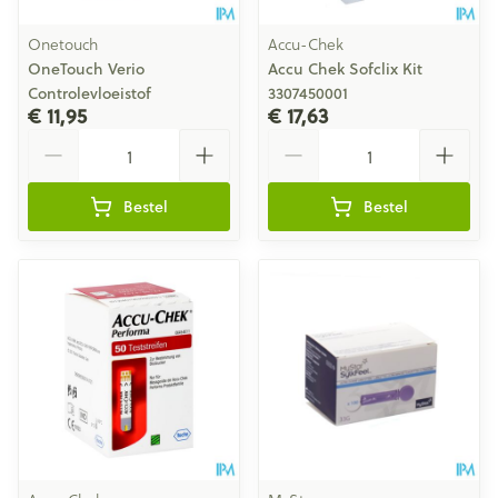
Onetouch
Accu-Chek
OneTouch Verio
Accu Chek Sofclix Kit
Controlevloeistof
3307450001
€ 11,95
€ 17,63
Aantal
Aantal
Bestel
Bestel