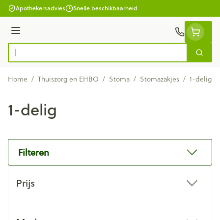
Ga naar de inhoud
Apothekersadvies
Snelle beschikbaarheid
Menu
Zoek
Product, merk, categorie...
Home
/
Thuiszorg en EHBO
/
Stoma
/
Stomazakjes
/
1-delig
1-delig
Filteren
Doorgaan naar productlijst
Prijs
filter