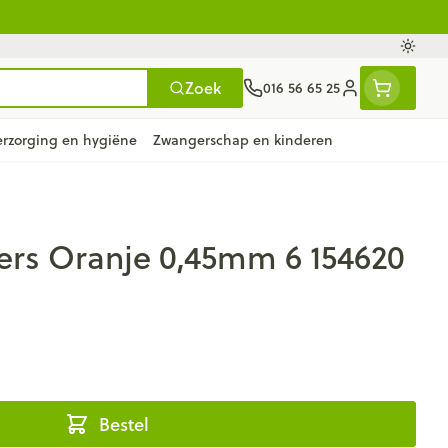
Oversc
Zoek
016 56 65 25
Klant menu
erzorging en hygiëne
Zwangerschap en kinderen
en
e
ten
ts
Handen
Voedingstherapie &
Zicht
Gemmotherapie
Incontinentie
Paarden
Mineralen, vitaminen en
gers Oranje 0,45mm 6 154620
ten
welzijn
tonica
eren
Handverzorging
Onderleggers
Ogen
Mineralen
 gewrichten
Steunkousen
n
apslingerie
Handhygiëne
Luierbroekje
en - detox
Neus
Vitaminen
en hygiëne
Manicure & pedicure
Inlegverband
n
Keel
n
Incontinentieslips
Botten, spieren en
ten
Toon meer
Bestel
gewrichten
armtetherapie
ogels
Fytotherapie
Wondzorg