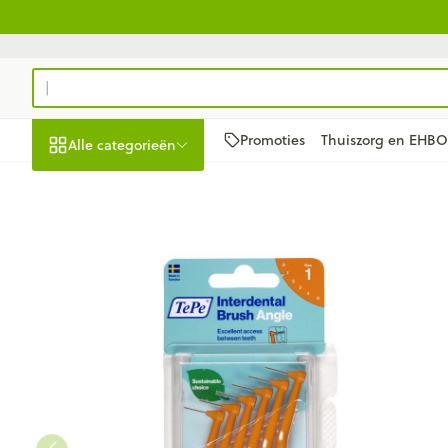
Ga naar de inhoud
Product, merk, categorie...
Promoties
Thuiszorg en EHBO
Alle categorieën
Promoties
Schoonheid,
Haar en Hoofd
Afslanken
Zwangerschap
Geheugen
Aromatherapi
Lenzen en bril
Insecten
Maag darm ste
Tepe Angle Interdent.rager
verzorging en hygiëne
Toon submenu voor Schoonheid
Kammen - ont
Maaltijdvervan
Zwangerschaps
Verstuiver
Lensproducten
Verzorging ins
Maagzuur
Dieet, voeding en
Seksualiteit
Beschadigd ha
Eetlustremmer
Borstvoeding
Essentiële olië
Brillen
Anti insecten
Lever, galblaa
vitamines
hoofdirritatie
Toon submenu voor Dieet, voe
Platte buik
Lichaamsverzo
Complex - com
Teken tang of p
Braken
Styling - spray 
Zwangerschap en
Vetverbranders
Vitamines en
Zware benen
Laxeermiddele
kinderen
Verzorging
supplementen
Toon submenu voor Zwangersc
Toon meer
Toon meer
Oligo-element
Honden
Toon meer
Toon meer