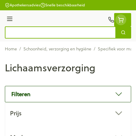
Ga naar de inhoud
Apothekersadvies
Snelle beschikbaarheid
Menu
Zoek
Product, merk, categorie...
Home
/
Schoonheid, verzorging en hygiëne
/
Specifiek voor man
Lichaamsverzorging
Filteren
Doorgaan naar productlijst
Prijs
filter