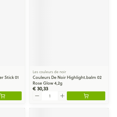
rende
Parfums en
geurproducten
Les couleurs de noir
r Stick 01
Couleurs De Noir Highlight.balm 02
CBD
Rose Glow 4,2g
€ 30,33
Aantal