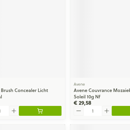
Avene
 Brush Concealer Licht
Avene Couvrance Mozaie
l
Soleil 10g Nf
€ 29,58
Aantal