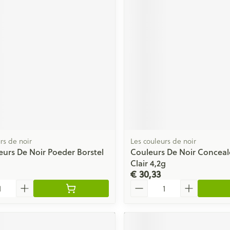
ging
Supplementen
Insectenwe
Mondmaskers
middelen
issen
 -
id
id
rs de noir
Les couleurs de noir
eurs De Noir Poeder Borstel
Couleurs De Noir Conceale
Zelfbruiner
Scheren
Clair 4,2g
€ 30,33
Aantal