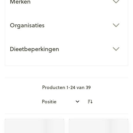
Merken
filter
Organisaties
filter
Dieetbeperkingen
filter
Producten
1
-
24
van
39
Sorteer op: