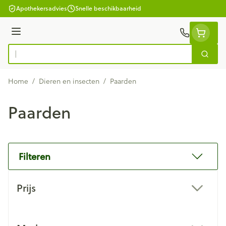
Ga naar de inhoud
Apothekersadvies
Snelle beschikbaarheid
Menu
Zoek
Product, merk, categorie...
Home
/
Dieren en insecten
/
Paarden
Paarden
Filteren
Doorgaan naar productlijst
Prijs
filter