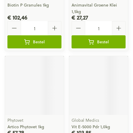
Biotin P Granules 1kg
Animavital Groene Klei
1,5kg
€ 102,46
€ 27,27
Aantal
Aantal
Bestel
Bestel
Phytovet
Global Medics
Artico Phytovet 1kg
Vit E-5000 Pdr 1,0kg
€ 57,78
€ 103,85