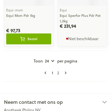
Equi-msm
Equi
Equi Msm Pdr 1kg
Equi Sperfor Plus Pdr Pot
1,2kg
€ 231,94
€ 97,73
Niet beschikbaar
Bestel
Toon
per pagina
Pagina's
U lees momenteel pagina
Pagina
1
2
Neem contact met ons op
Apotheek Philips NV