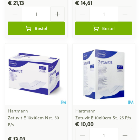
€ 21,13
€ 14,61
Aantal
Aantal
Bestel
Bestel
Hartmann
Hartmann
Zetuvit E 10x10cm Nst. 50
Zetuvit E 10x10cm St. 25 P/s
€ 10,00
P/s
Aantal
€ 13,02