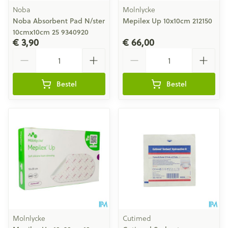
Noba
Molnlycke
Noba Absorbent Pad N/ster
Mepilex Up 10x10cm 212150
10cmx10cm 25 9340920
€ 3,90
€ 66,00
Aantal
Aantal
Bestel
Bestel
Molnlycke
Cutimed