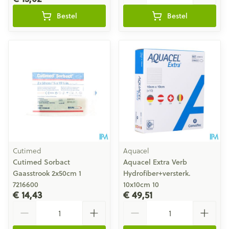
Bestel
Bestel
Cutimed
Aquacel
Cutimed Sorbact
Aquacel Extra Verb
Gaasstrook 2x50cm 1
Hydrofiber+versterk.
7216600
10x10cm 10
€ 14,43
€ 49,51
Aantal
Aantal