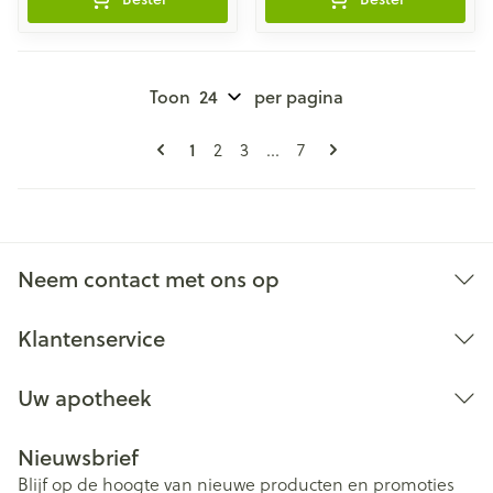
Toon
per pagina
Pagina's
U lees momenteel pagina
Pagina
Pagina
Pagina
1
2
3
...
7
Neem contact met ons op
Klantenservice
Uw apotheek
Nieuwsbrief
Blijf op de hoogte van nieuwe producten en promoties