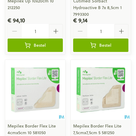
Mepilex Up 10x20cm 10
Cutimed Sorbact
212250
Hydroactive B 7x 8,5cm 1
7993300
€ 94,10
€ 9,14
Aantal
Aantal
Bestel
Bestel
Mepilex Border Flex Lite
Mepilex Border Flex Lite
4cmx5cm 10 581050
7,5cmx7,5cm 5 581250