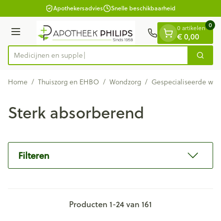
Dia 1 van 1
Ga naar de inhoud
Apothekersadvies
Snelle beschikbaarheid
0
0 artikelen
Menu
€ 0,00
Zoek
Product, merk, categorie...
Home
/
Thuiszorg en EHBO
/
Wondzorg
/
Gespecialiseerde wo
Sterk absorberend
Filteren
Producten
1
-
24
van
161