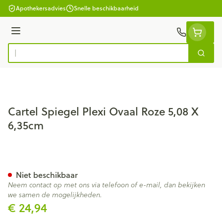
Ga naar de inhoud
Apothekersadvies
Snelle beschikbaarheid
Menu
Zoek
Product, merk, categorie...
Cartel Spiegel Plexi Ovaal Roze 5,08 X
6,35cm
Cartel Spiegel Plexi Ovaal Ro
Niet beschikbaar
Neem contact op met ons via telefoon of e-mail, dan bekijken
we samen de mogelijkheden.
€ 24,94