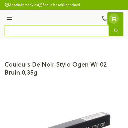
Ga naar de inhoud
Apothekersadvies
Snelle beschikbaarheid
Menu
Zoek
Product, merk, categorie...
Couleurs De Noir Stylo Ogen Wr 02
Bruin 0,35g