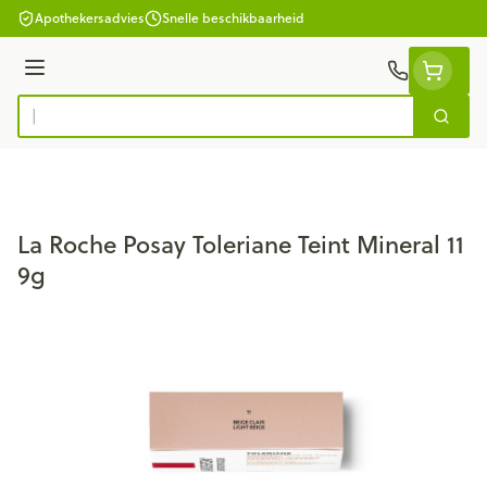
Ga naar de inhoud
Apothekersadvies
Snelle beschikbaarheid
Menu
Zoek
Product, merk, categorie...
La Roche Posay Toleriane Teint Mineral 11
9g