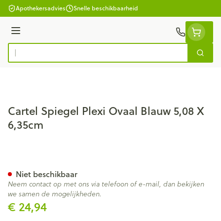
Ga naar de inhoud
Apothekersadvies
Snelle beschikbaarheid
Menu
Zoek
Product, merk, categorie...
Cartel Spiegel Plexi Ovaal Blauw 5,08 X
6,35cm
Cartel Spiegel Plexi Ovaal Bl
Niet beschikbaar
Neem contact op met ons via telefoon of e-mail, dan bekijken
we samen de mogelijkheden.
€ 24,94