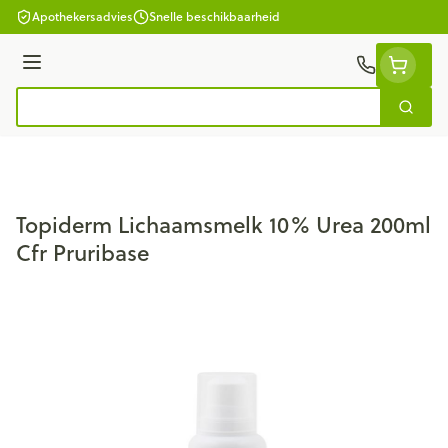
Ga naar de inhoud
Apothekersadvies
Snelle beschikbaarheid
Menu
Zoek
Product, merk, categorie...
Topiderm Lichaamsmelk 10% Urea 200ml
Cfr Pruribase