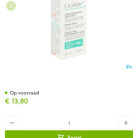
Avene Cicalfate+creme 40ml
Op voorraad
€ 13,80
Aantal
Bestel