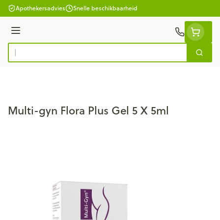
Ga naar de inhoud
Apothekersadvies
Snelle beschikbaarheid
Menu
Zoek
Product, merk, categorie...
Multi-gyn Flora Plus Gel 5 X 5ml