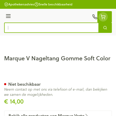
Ga naar de inhoud
Apothekersadvies
Snelle beschikbaarheid
Menu
Zoek
Product, merk, categorie...
Marque V Nageltang Gomme Soft Color
Marque V Nageltang Gomme 
Niet beschikbaar
Neem contact op met ons via telefoon of e-mail, dan bekijken
we samen de mogelijkheden.
€ 14,00
Bekijk alle producten van Marque Verte