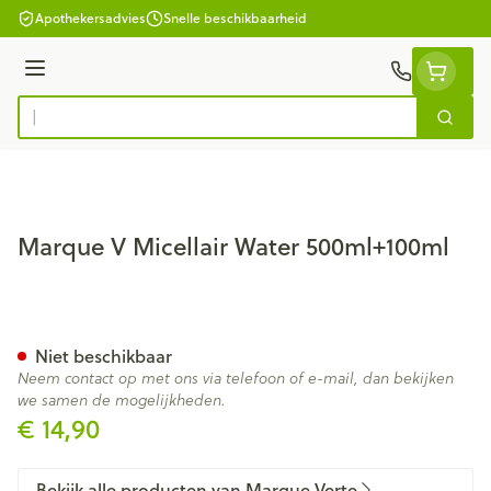
Ga naar de inhoud
Apothekersadvies
Snelle beschikbaarheid
Menu
Zoek
Product, merk, categorie...
Marque V Micellair Water 500ml+100ml
Marque V Micellair Water 50
Niet beschikbaar
Neem contact op met ons via telefoon of e-mail, dan bekijken
we samen de mogelijkheden.
€ 14,90
Bekijk alle producten van Marque Verte