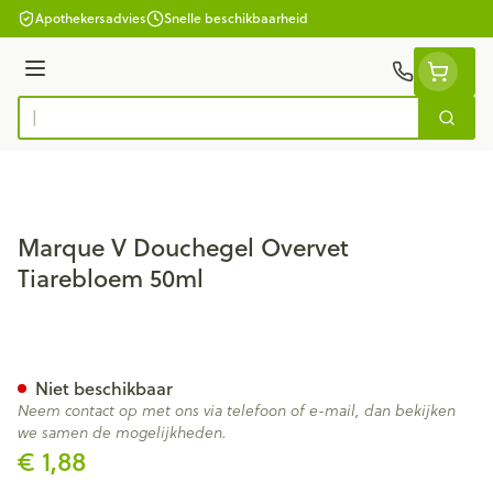
Ga naar de inhoud
Apothekersadvies
Snelle beschikbaarheid
Menu
Zoek
Product, merk, categorie...
Marque V Douchegel Overvet
Tiarebloem 50ml
Marque V Douchegel Overvet
Niet beschikbaar
Neem contact op met ons via telefoon of e-mail, dan bekijken
we samen de mogelijkheden.
€ 1,88