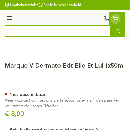
Ga naar de inhoud
Apothekersadvies
Snelle beschikbaarheid
Menu
Zoek
Product, merk, categorie...
Marque V Dermato Edt Elle Et Lui 1x50ml
Marque V Dermato Edt Elle Et
Niet beschikbaar
Neem contact op met ons via telefoon of e-mail, dan bekijken
we samen de mogelijkheden.
€ 8,00
Bekijk alle producten van Marque Verte