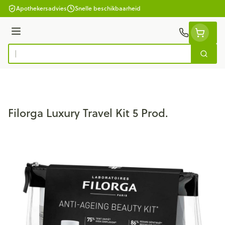
Ga naar de inhoud
Apothekersadvies
Snelle beschikbaarheid
Menu
Zoek
Product, merk, categorie...
Filorga Luxury Travel Kit 5 Prod.