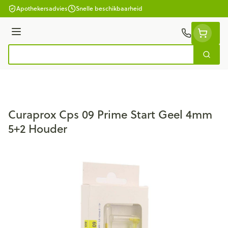
Ga naar de inhoud
Apothekersadvies
Snelle beschikbaarheid
Menu
Zoek
Product, merk, categorie...
Curaprox Cps 09 Prime Start Geel 4mm
5+2 Houder