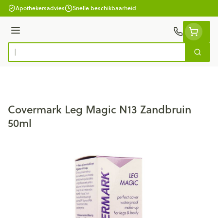
Ga naar de inhoud
Apothekersadvies
Snelle beschikbaarheid
Menu
Zoek
Product, merk, categorie...
Covermark Leg Magic N13 Zandbruin
50ml